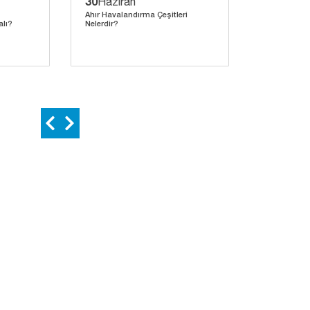
30
27
Haziran
Hazira
Ahır Havalandırma Çeşitleri
Helikopter F
lı?
Nelerdir?
Arasındaki F