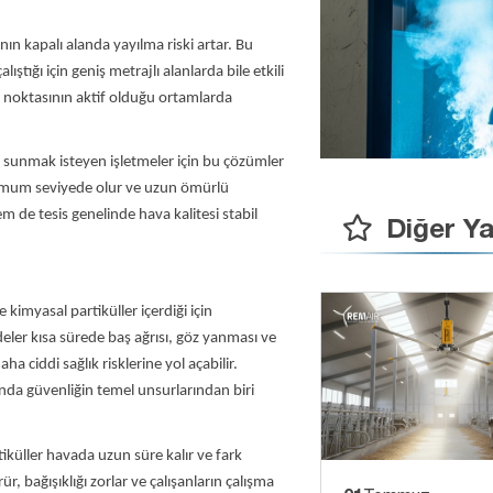
n kapalı alanda yayılma riski artar. Bu
alıştığı için geniş metrajlı alanlarda bile etkili
k noktasının aktif olduğu ortamlarda
 sunmak isteyen işletmeler için bu çözümler
nimum seviyede olur ve uzun ömürlü
m de tesis genelinde hava kalitesi stabil
Diğer Ya
kimyasal partiküller içerdiği için
ler kısa sürede baş ağrısı, göz yanması ve
a ciddi sağlık risklerine yol açabilir.
ında güvenliğin temel unsurlarından biri
küller havada uzun süre kalır ve fark
 bağışıklığı zorlar ve çalışanların çalışma