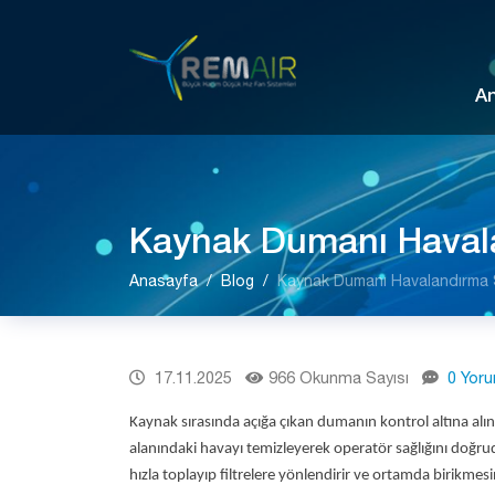
A
Kaynak Dumanı Havala
Anasayfa
Blog
Kaynak Dumanı Havalandırma S
17.11.2025
966 Okunma Sayısı
0 Yor
Kaynak sırasında açığa çıkan dumanın kontrol altına alı
alanındaki havayı temizleyerek operatör sağlığını doğru
hızla toplayıp filtrelere yönlendirir ve ortamda birikme