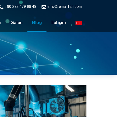
+90 232 479 68 48
info@remairfan.com
i
Galeri
Blog
İletişim