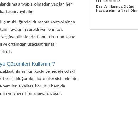
01
Temmuz
valandırma altyapısı olmadan yapılan her
Besi Ahırlarında Doğru
Havalandırma Nasıl Olma
litesini zayıflatır.
i düşünüldüğünde, dumanın kontrol altına
Ortam havasının sürekli yenilenmesi,
lar ve güvenlik standartlarının korunmasına
i ve ortamdan uzaklaştırılması,
iridir.
ye Çözümleri Kullanılır?
aklaştırılması için güçlü ve hedefe odaklı
mi farklı olduğundan kullanılan sistemler de
nde hem hava kalitesi korunur hem de
krarlı ve güvenli bir yapıya kavuşur.