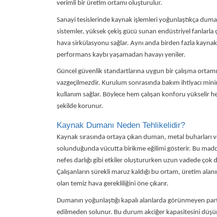
verimli bir üretim ortamı oluşturulur.
Sanayi tesislerinde
kaynak işlemleri yoğunlaştıkça dumanı
sistemler, yüksek çekiş gücü sunan
endüstriyel fanlarla
ç
hava sirkülasyonu sağlar. Aynı anda birden fazla kayna
performans kaybı yaşamadan havayı yeniler.
Güncel güvenlik standartlarına uygun bir çalışma ortamı
vazgeçilmezdir. Kurulum sonrasında bakım ihtiyacı mi
kullanım sağlar. Böylece hem çalışan konforu yükselir he
şekilde korunur.
Kaynak Dumanı Neden Tehlikelidir?
Kaynak sırasında ortaya çıkan duman, metal buharları ve 
solunduğunda vücutta birikme eğilimi gösterir. Bu madde
nefes darlığı gibi etkiler oluştururken uzun vadede çok dah
Çalışanların sürekli maruz kaldığı bu ortam, üretim alan
olan temiz hava gerekliliğini öne çıkarır.
Dumanın yoğunlaştığı kapalı alanlarda görünmeyen parti
edilmeden solunur. Bu durum akciğer kapasitesini düşürür,