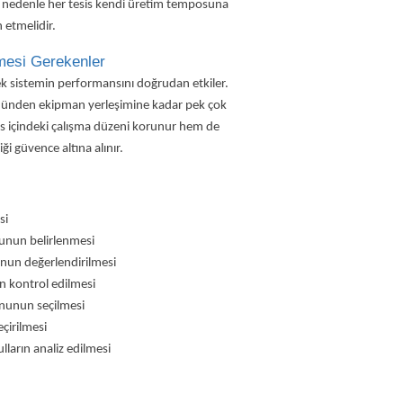
Bu nedenle her tesis kendi üretim temposuna
 etmelidir.
mesi Gerekenler
k sistemin performansını doğrudan etkiler.
yönünden ekipman yerleşimine kadar pek çok
sis içindeki çalışma düzeni korunur hem de
ği güvence altına alınır.
si
unun belirlenmesi
unun değerlendirilmesi
n kontrol edilmesi
onunun seçilmesi
çirilmesi
lların analiz edilmesi