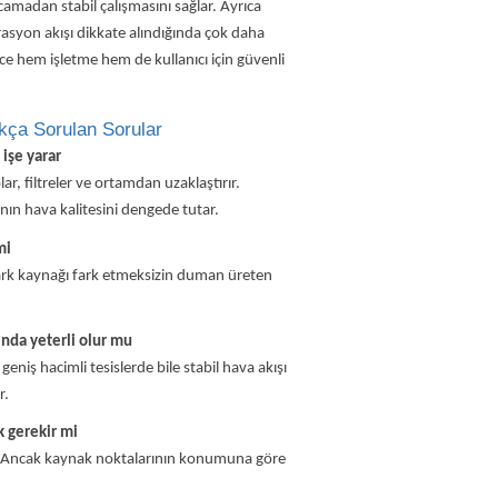
rcamadan stabil çalışmasını sağlar. Ayrıca
rasyon akışı dikkate alındığında çok daha
ece hem işletme hem de kullanıcı için güvenli
kça Sorulan Sorular
işe yarar
r, filtreler ve ortamdan uzaklaştırır.
nın hava kalitesini dengede tutar.
mi
 ark kaynağı fark etmeksizin duman üreten
ında yeterli olur mu
niş hacimli tesislerde bile stabil hava akışı
r.
 gerekir mi
. Ancak kaynak noktalarının konumuna göre