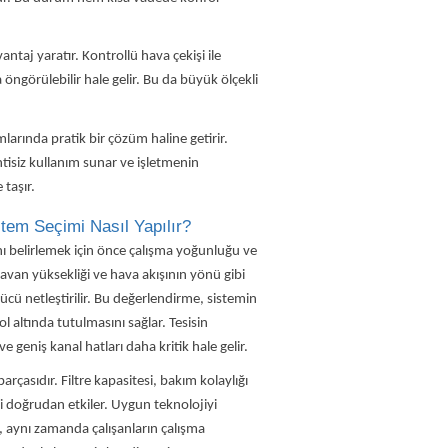
vantaj yaratır. Kontrollü hava çekişi ile
 öngörülebilir hale gelir. Bu da büyük ölçekli
larında pratik bir çözüm haline getirir.
ntisiz kullanım sunar ve işletmenin
 taşır.
tem Seçimi Nasıl Yapılır?
ı belirlemek için önce çalışma yoğunluğu ve
tavan yüksekliği ve hava akışının yönü gibi
gücü netleştirilir. Bu değerlendirme, sistemin
 altında tutulmasını sağlar. Tesisin
 geniş kanal hatları daha kritik hale gelir.
arçasıdır. Filtre kapasitesi, bakım kolaylığı
ni doğrudan etkiler. Uygun teknolojiyi
, aynı zamanda çalışanların çalışma