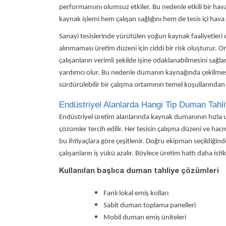
performansını olumsuz etkiler. Bu nedenle etkili bir ha
kaynak işlemi hem çalışan sağlığını hem de tesis içi hava ka
Sanayi tesislerinde yürütülen yoğun kaynak faaliyetler
alınmaması üretim düzeni için ciddi bir risk oluşturur. 
çalışanların verimli şekilde işine odaklanabilmesini sağ
yardımcı olur. Bu nedenle dumanın kaynağında çekilmes
sürdürülebilir bir çalışma ortamının temel koşullarından b
Endüstriyel Alanlarda Hangi Tip Duman Tahli
Endüstriyel üretim alanlarında
kaynak dumanının hızla uz
çözümler tercih edilir. Her tesisin çalışma düzeni ve hac
bu ihtiyaçlara göre çeşitlenir. Doğru ekipman seçildiği
çalışanların iş yükü azalır. Böylece üretim hattı daha isti
Kullanılan başlıca duman tahliye çözümleri
Fanlı lokal emiş kolları
Sabit duman toplama panelleri
Mobil duman emiş üniteleri