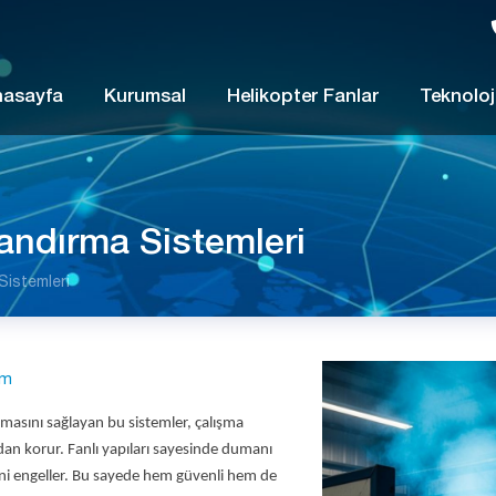
nasayfa
Kurumsal
Helikopter Fanlar
Teknoloj
ndırma Sistemleri
istemleri
um
nmasını sağlayan bu sistemler, çalışma
dan korur. Fanlı yapıları sayesinde dumanı
sini engeller. Bu sayede hem güvenli hem de