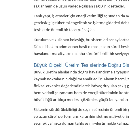
sağlar hem de uzun vadede çalışan sağlığını destekler.
Fanlı yapı, işletmeler için enerji verimliliği açısından da a
gereksiz güç tüketimi engellenir ve işletme giderleri daha
tesislerde önemli bir tasarruf sağlar.
Kurulum ve kullanım kolaylığı, bu sistemleri sanayi ortam
Düzenli bakım adımlarının basit olması, uzun süreli kesi
havalandırma altyapısını daha sürdürülebilir bir seviyeye
Büyük Ölçekli Üretim Tesislerinde Doğru Sis
Büyük üretim alanlarında doğru havalandırma altyapısın
kaynak noktalarının dağılımı analiz edilir. Alanın hacmi, 
fiziksel etkenler değerlendirilerek ihtiyaç duyulan çekiş 
hem verimli çalışmasını hem de enerji tüketiminin kontrol
büyüklüğü arttıkça merkezi çözümler, güçlü fan yapıları ve
Sistemin sürdürülebilirliği de seçim sürecinin önemli bir p
ve uzun süreli performans kararlılığı işletme maliyetleri
seçmek yalnızca duman tahliyesini iyileştirmekle kalmaz