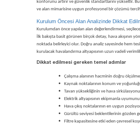
konforunu artırır ve güvenlik standartlarını yükseltir. 
ve alan mimarisine uygun profesyonel bir çözümü tercih
Kurulum Öncesi Alan Analizinde Dikkat Edil
Kurulumdan önce yapılan alan değerlendirmesi, seçilece
İlk bakışta basit görünen birçok detay, hava akışının 
noktada belirleyici olur. Doğru analiz sayesinde hem te
kurulacak havalandırma altyapısının uzun vadeli verimlili
Dikkat edilmesi gereken temel adımlar
Çalışma alanının hacminin doğru ölçülme
Kaynak noktalarının konum ve yoğunluğ
Tavan yüksekliğinin ve hava sirkülasyon
Elektrik altyapısının ekipmanla uyumunu
Hava çıkış noktalarının en uygun pozisy
Gürültü seviyesi beklentilerinin gözden ge
Filtre kapasitesine etki eden çevresel koşu