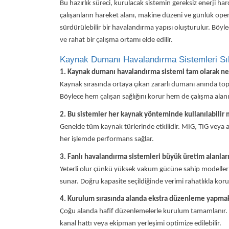
Bu hazırlık süreci, kurulacak sistemin gereksiz enerji ha
çalışanların hareket alanı, makine düzeni ve günlük ope
sürdürülebilir bir havalandırma yapısı oluşturulur. Böyl
ve rahat bir çalışma ortamı elde edilir.
Kaynak Dumanı Havalandırma Sistemleri Sı
1. Kaynak dumanı havalandırma sistemi tam olarak ne 
Kaynak sırasında ortaya çıkan zararlı dumanı anında topla
Böylece hem çalışan sağlığını korur hem de çalışma alanı
2. Bu sistemler her kaynak yönteminde kullanılabilir 
Genelde tüm kaynak türlerinde etkilidir. MIG, TIG veya
her işlemde performans sağlar.
3. Fanlı havalandırma sistemleri büyük üretim alanlar
Yeterli olur çünkü yüksek vakum gücüne sahip modeller ge
sunar. Doğru kapasite seçildiğinde verimi rahatlıkla koru
4. Kurulum sırasında alanda ekstra düzenleme yapmak
Çoğu alanda hafif düzenlemelerle kurulum tamamlanır
kanal hattı veya ekipman yerleşimi optimize edilebilir.