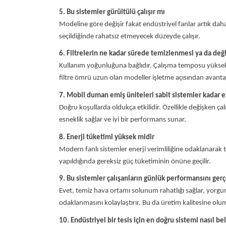
5. Bu sistemler gürültülü çalışır mı
Modeline göre değişir fakat endüstriyel fanlar artık da
seçildiğinde rahatsız etmeyecek düzeyde çalışır.
6. Filtrelerin ne kadar sürede temizlenmesi ya da deği
Kullanım yoğunluğuna bağlıdır. Çalışma temposu yüksek 
filtre ömrü uzun olan modeller işletme açısından avantaj
7. Mobil duman emiş üniteleri sabit sistemler kadar e
Doğru koşullarda oldukça etkilidir. Özellikle değişken ç
esneklik sağlar ve iyi bir performans sunar.
8. Enerji tüketimi yüksek midir
Modern fanlı sistemler enerji verimliliğine odaklanarak 
yapıldığında gereksiz güç tüketiminin önüne geçilir.
9. Bu sistemler çalışanların günlük performansını gerç
Evet, temiz hava ortamı solunum rahatlığı sağlar, yorgunlu
odaklanmasını kolaylaştırır. Bu da üretim kalitesine olum
10. Endüstriyel bir tesis için en doğru sistemi nasıl be