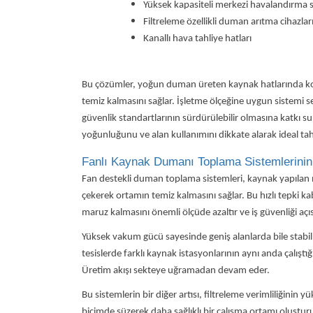
Yüksek kapasiteli merkezi havalandırma s
Filtreleme özellikli duman arıtma cihazlar
Kanallı hava tahliye hatları
Bu çözümler, yoğun duman üreten kaynak hatlarında kont
temiz kalmasını sağlar. İşletme ölçeğine uygun sistemi s
güvenlik standartlarının sürdürülebilir olmasına katkı su
yoğunluğunu ve alan kullanımını dikkate alarak ideal tahli
Fanlı Kaynak Dumanı Toplama Sistemlerinin 
Fan destekli duman toplama sistemleri, kaynak yapılan
çekerek ortamın temiz kalmasını sağlar. Bu hızlı tepki kabil
maruz kalmasını önemli ölçüde azaltır ve iş güvenliği açı
Yüksek vakum gücü sayesinde geniş alanlarda bile stabil
tesislerde farklı kaynak istasyonlarının aynı anda çalış
Üretim akışı sekteye uğramadan devam eder.
Bu sistemlerin bir diğer artısı, filtreleme verimliliğinin yü
biçimde süzerek daha sağlıklı bir çalışma ortamı oluşt