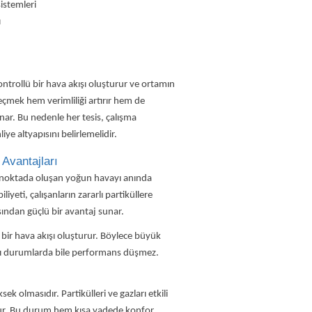
istemleri
ı
rollü bir hava akışı oluşturur ve ortamın
eçmek hem verimliliği artırır hem de
nar. Bu nedenle her tesis, çalışma
ye altyapısını belirlemelidir.
Avantajları
 noktada oluşan yoğun havayı anında
iyeti, çalışanların zararlı partiküllere
sından güçlü bir avantaj sunar.
 bir hava akışı oluşturur. Böylece büyük
tığı durumlarda bile performans düşmez.
ksek olmasıdır. Partikülleri ve gazları etkili
urur. Bu durum hem kısa vadede konfor