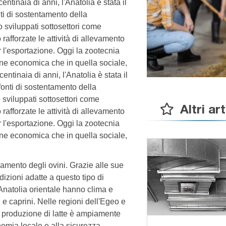
entinaia di anni, l'Anatolia è stata il
nti di sostentamento della
 sviluppati sottosettori come
 rafforzate le attività di allevamento
r l'esportazione. Oggi la zootecnia
ne economica che in quella sociale,
entinaia di anni, l'Anatolia è stata il
 fonti di sostentamento della
sviluppati sottosettori come
Altri art
 rafforzate le attività di allevamento
r l'esportazione. Oggi la zootecnia
ne economica che in quella sociale,
vamento degli ovini. Grazie alle sue
dizioni adatte a questo tipo di
'Anatolia orientale hanno clima e
 e caprini. Nelle regioni dell'Egeo e
a produzione di latte è ampiamente
nomia locale e alla sicurezza