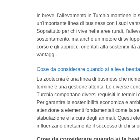
In breve, l'allevamento in Turchia mantiene la s
un'importante linea di business con i suoi vant
Soprattutto per chi vive nelle aree rurali, l'all
sostentamento, ma anche un motore di sviluppo a
corso e gli approcci orientati alla sostenibilit
vantaggi.
Cose da considerare quando si alleva besti
La zootecnia è una linea di business che richi
termine e una gestione attenta. Le diverse cond
Turchia comportano diversi requisiti in termini d
Per garantire la sostenibilità economica e amb
attenzione a elementi fondamentali come la sel
stabulazione e la cura degli animali. Questi ele
influenzano direttamente il successo di chi si 
Cose da considerare quando si fa best