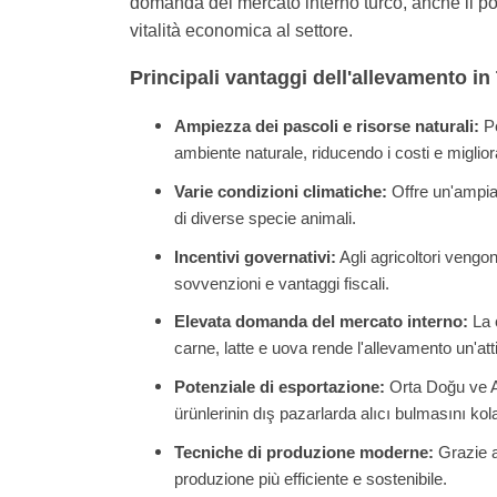
domanda del mercato interno turco, anche il po
vitalità economica al settore.
Principali vantaggi dell'allevamento in
Ampiezza dei pascoli e risorse naturali:
Pe
ambiente naturale, riducendo i costi e migliora
Varie condizioni climatiche:
Offre un'ampia 
di diverse specie animali.
Incentivi governativi:
Agli agricoltori vengon
sovvenzioni e vantaggi fiscali.
Elevata domanda del mercato interno:
La c
carne, latte e uova rende l'allevamento un'attiv
Potenziale di esportazione:
Orta Doğu ve A
ürünlerinin dış pazarlarda alıcı bulmasını kola
Tecniche di produzione moderne:
Grazie ag
produzione più efficiente e sostenibile.