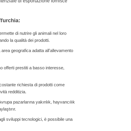
tenziale di esportazione fornisce
 Turchia:
rmette di nutrire gli animali nel loro
ndo la qualità dei prodotti.
area geografica adatta all'allevamento
o offerti prestiti a basso interesse,
ostante richiesta di prodotti come
ità redditizia.
vrupa pazarlarına yakınlık, hayvancılık
ylaştırır.
li sviluppi tecnologici, è possibile una