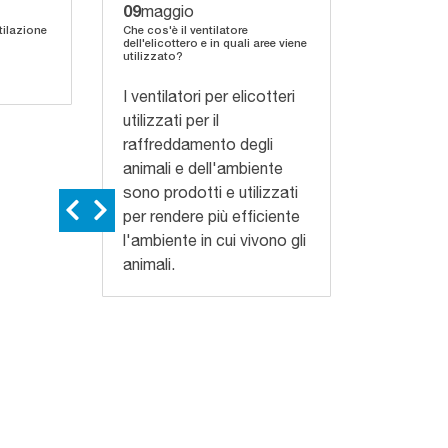
09
03
maggio
aprile
tilazione
Che cos'è il ventilatore
Lo stress d
dell'elicottero e in quali aree viene
il suo effet
utilizzato?
latte
I ventilatori per elicotteri
utilizzati per il
raffreddamento degli
animali e dell'ambiente
sono prodotti e utilizzati
per rendere più efficiente
l'ambiente in cui vivono gli
animali.