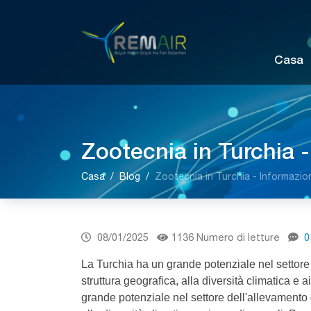
Casa
Zootecnia in Turchia -
Casa
Blog
Zootecnia in Turchia - Informazion
08/01/2025
1136 Numero di letture
0
La Turchia ha un grande potenziale nel settore
struttura geografica, alla diversità climatica e 
grande potenziale nel settore dell'allevamento g