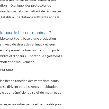
lation mécanique, des protocoles de
pour les déchets permettent de réduire ces
l’étable à une distance suffisante et de la
e pour le bien-être animal ?
able constitue la base d’une production
le niveau de stress des animaux et leurs
déquat permet de tirer un maximum parti
midité
et d’odeurs. Il contribue également à
ntation et de mouvement.
’étable :
planifier en fonction des vents dominants
e se dirigent vers les zones d’habitation.
able pour bénéficier du soleil du matin et du
rivilégier un sol en pente et perméable pour