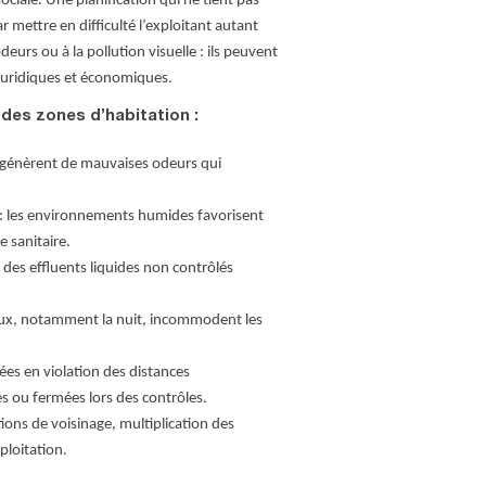
sociale. Une planification qui ne tient pas
 mettre en difficulté l’exploitant autant
eurs ou à la pollution visuelle : ils peuvent
juridiques et économiques.
 des zones d’habitation :
x génèrent de mauvaises odeurs qui
 : les environnements humides favorisent
 sanitaire.
des effluents liquides non contrôlés
aux, notamment la nuit, incommodent les
tées en violation des distances
s ou fermées lors des contrôles.
tions de voisinage, multiplication des
xploitation.