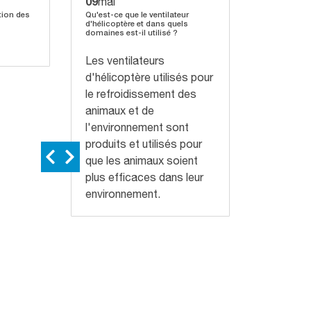
09
03
mai
avril
ation des
Qu'est-ce que le ventilateur
Le stress t
d'hélicoptère et dans quels
vaches et s
domaines est-il utilisé ?
production l
Les ventilateurs
d'hélicoptère utilisés pour
le refroidissement des
animaux et de
l'environnement sont
produits et utilisés pour
que les animaux soient
plus efficaces dans leur
environnement.