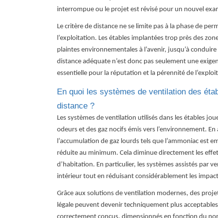
interrompue ou le projet est révisé pour un nouvel ex
Le critère de distance ne se limite pas à la phase de perm
l’exploitation. Les étables implantées trop près des zon
plaintes environnementales à l’avenir, jusqu’à conduire 
distance adéquate n’est donc pas seulement une exigenc
essentielle pour la réputation et la pérennité de l’exploi
En quoi les systèmes de ventilation des étab
distance ?
Les systèmes de ventilation utilisés dans les étables
joue
odeurs et des gaz nocifs émis vers l’environnement. En a
l’accumulation de gaz lourds tels que l’ammoniac est emp
réduite au minimum. Cela diminue directement les effets l
d’habitation. En particulier, les systèmes assistés par ven
intérieur tout en réduisant considérablement les impact
Grâce aux solutions de ventilation modernes, des projets
légale peuvent devenir techniquement plus acceptables.
correctement conçus, dimensionnés en fonction du nomb