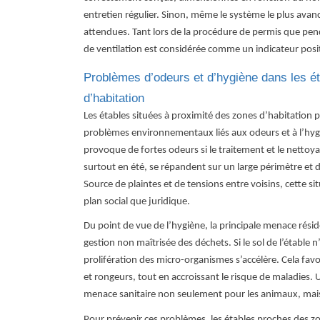
entretien régulier. Sinon, même le système le plus ava
attendues. Tant lors de la procédure de permis que pend
de ventilation est considérée comme un indicateur posi
Problèmes d’odeurs et d’hygiène dans les é
d’habitation
Les étables situées à proximité des zones d’habitatio
problèmes environnementaux liés aux odeurs et à l’hyg
provoque de fortes odeurs si le traitement et le nettoya
surtout en été, se répandent sur un large périmètre et 
Source de plaintes et de tensions entre voisins, cette situ
plan social que juridique.
Du point de vue de l’hygiène, la principale menace résid
gestion non maîtrisée des déchets. Si le sol de l’étable 
prolifération des micro-organismes s’accélère. Cela fa
et rongeurs, tout en accroissant le risque de maladies.
menace sanitaire non seulement pour les animaux, mais 
Pour prévenir ces problèmes, les étables proches des z