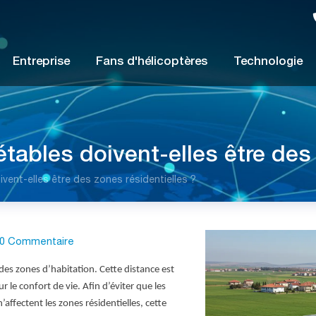
Entreprise
Fans d'hélicoptères
Technologie
étables doivent-elles être des
ivent-elles être des zones résidentielles ?
0 Commentaire
des zones d’habitation. Cette distance est
 le confort de vie. Afin d’éviter que les
’affectent les zones résidentielles, cette