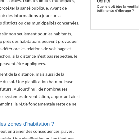
09
mai
ions locales. Dans les limites municipales,
Quelle doit être la ventil
 protéger la santé publique. Avant de
bâtiments d'élevage ?
nir des informations à jour sur la
s districts ou des municipalités concernées.
ie sûr non seulement pour les habitants,
rop près des habitations peuvent provoquer
 détériore les relations de voisinage et
ion, si la distance n’est pas respectée, le
 peuvent être appliquées.
ent de la distance, mais aussi de la
ure du sol. Une planification harmonieuse
 futurs. Aujourd’hui, de nombreuses
des systèmes de ventilation, apportant ainsi
nmoins, la règle fondamentale reste de ne
des zones d’habitation ?
peut entraîner des conséquences graves,