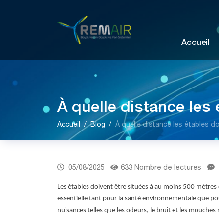
Accueil
À quelle distance les 
Accueil
Blog
À quelle distance les étables do
05/08/2025
633 Nombre de lectures
Les étables doivent être situées à au moins 500 mètres 
essentielle tant pour la santé environnementale que pour
nuisances telles que les odeurs, le bruit et les mouches n