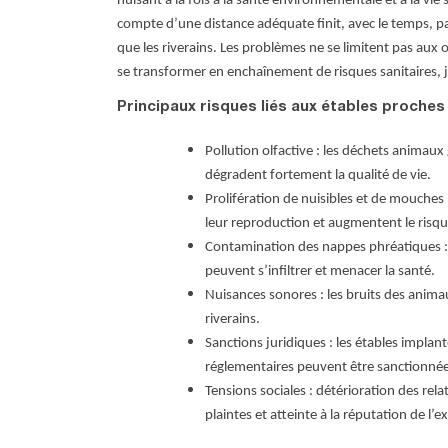
nuisant à la fois à la santé environnementale et à la vie 
compte d’une distance adéquate finit, avec le temps, par
que les riverains. Les problèmes ne se limitent pas aux od
se transformer en enchaînement de risques sanitaires, 
Principaux risques liés aux étables proches
Pollution olfactive : les déchets animau
dégradent fortement la qualité de vie.
Prolifération de nuisibles et de mouches
leur reproduction et augmentent le risque
Contamination des nappes phréatiques : 
peuvent s’infiltrer et menacer la santé.
Nuisances sonores : les bruits des anim
riverains.
Sanctions juridiques : les étables implan
réglementaires peuvent être sanctionnée
Tensions sociales : détérioration des rela
plaintes et atteinte à la réputation de l’e