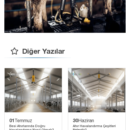
Diğer Yazılar
01
30
Temmuz
Haziran
Besi Ahırlarında Doğru
Ahır Havalandırma Çeşitleri
Havalandırma Nasıl Olmalı?
Nelerdir?