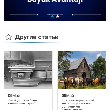
Другие статьи
09
09
Май
Май
Какой должна быть
Что такое вертолетный
вентиляция сарая?
вентилятор и в каких
областях он
используется?