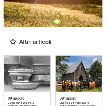
Altri articoli
09
09
maggio
maggio
Come deve essere la
Che cos'è il ventilatore
ventilazione del fienile?
dell'elicottero e in quali aree