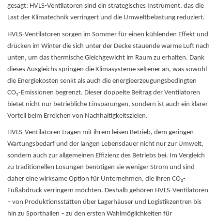
gesagt: HVLS-Ventilatoren sind ein strategisches Instrument, das die
Last der Klimatechnik verringert und die Umweltbelastung reduziert.
HVLS-Ventilatoren sorgen im Sommer für einen kühlenden Effekt und
drücken im Winter die sich unter der Decke stauende warme Luft nach
unten, um das thermische Gleichgewicht im Raum zu erhalten. Dank
dieses Ausgleichs springen die Klimasysteme seltener an, was sowohl
die Energiekosten senkt als auch die energieerzeugungsbedingten
CO₂-Emissionen begrenzt. Dieser doppelte Beitrag der Ventilatoren
bietet nicht nur betriebliche Einsparungen, sondern ist auch ein klarer
Vorteil beim Erreichen von Nachhaltigkeitszielen.
HVLS-Ventilatoren
tragen mit ihrem leisen Betrieb, dem geringen
Wartungsbedarf und der langen Lebensdauer nicht nur zur Umwelt,
sondern auch zur allgemeinen Effizienz des Betriebs bei. Im Vergleich
zu traditionellen Lösungen benötigen sie weniger Strom und sind
daher eine wirksame Option für Unternehmen, die ihren CO₂-
Fußabdruck verringern möchten. Deshalb gehören HVLS-Ventilatoren
– von Produktionsstätten über Lagerhäuser und Logistikzentren bis
hin zu Sporthallen – zu den ersten Wahlmöglichkeiten für