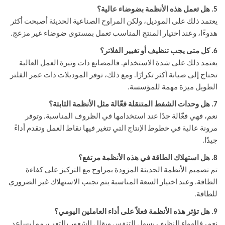
5. هل تعمل هذه الأنظمة بضوضاء عالية؟
يعتمد ذلك على الموديل، ولكن المراوح الصناعية الحديثة أصبحت أكثر
هدوءًا، وعند اختيار المنتج المناسب تعمل بمستوى ضوضاء غير مزعج.
6. كل متى يجب تنظيف أو تغيير الفلاتر؟
يعتمد ذلك على شدة الاستخدام. فالمصانع ذات وتيرة العمل العالية
تحتاج إلى صيانة أكثر تكرارًا. ومع ذلك، توفر الموديلات ذات عمر الفلتر
الطويل ميزة مهمة للمؤسسة.
7. هل وحدات الشفط المتنقلة فعّالة مثل الأنظمة الثابتة؟
نعم، فهي فعّالة جدًا عند استخدامها في الظروف المناسبة. وتوفر
مرونة عالية في خطوط الإنتاج التي تتغير فيها نقاط العمل وتقدم أداءً
جيدًا.
8. هل استهلاك الطاقة في هذه الأنظمة مرتفع؟
تم تصميم الأنظمة الحديثة المزودة بمراوح مع التركيز على كفاءة
الطاقة. وعند اختيار السعة المناسبة يتم تجنب الاستهلاك غير الضروري
للطاقة.
9. هل تؤثر هذه الأنظمة فعلاً على أداء العاملين اليومي؟
نعم، فالهواء النظيف يسهل التنفس ويقلل الشعور بالتعب، مما يساعد