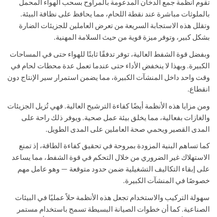
تقوم أنظمة جمع الدخان المدعومة بالمراوح بسحب الهواء المحمل
بالملوثات مباشرة عند نقطة اللحام، مما يحافظ على نظافة البيئة.
وتقلل هذه الاستجابة السريعة من تعرض العاملين للجزيئات الضارة
بشكل كبير، وتوفر ميزة قوية من حيث السلامة المهنية.
وبفضل قوة الشفط العالية، توفر تدفقًا ثابتًا للهواء حتى في المساحات
الكبيرة. وبهذا لا ينخفض الأداء حتى عندما تعمل عدة محطات لحام في
وقت واحد داخل المنشآت الكبيرة، مما يضمن استمرار سير الإنتاج دون
انقطاع.
ومن مزايا هذه الأنظمة أيضًا كفاءة الترشيح العالية. فهي تُزيل الجزيئات
والغازات بفعالية، مما يخلق بيئة عمل صحية. ويوفر ذلك راحة على
المدى القصير ويحمي صحة العاملين على المدى الطويل.
كما تساهم البنية المزودة بمروحة في تحقيق كفاءة الطاقة، إذ تمنع
الاستهلاك غير الضروري من خلال التحكم في قوة الشفط، مما يساعد
على إبقاء التكاليف التشغيلية ضمن حدود متوقعة — وهو عامل مهم
خصوصًا في المنشآت الكبيرة.
سهولة التركيب والاستخدام تجعل هذه الأنظمة حلاً عمليًا في البيئات
الصناعية. كما أن خطوات الصيانة البسيطة تسمح باستخدام مستمر