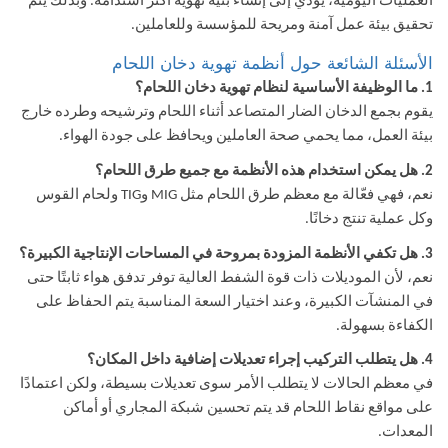
العمليات اليومية، يؤدي إلى إنشاء بنية تهوية أكثر استدامة. وبذلك يتم
تحقيق بيئة عمل آمنة ومريحة للمؤسسة وللعاملين.
الأسئلة الشائعة حول أنظمة تهوية دخان اللحام
1. ما الوظيفة الأساسية لنظام تهوية دخان اللحام؟
يقوم بجمع الدخان الضار المتصاعد أثناء اللحام وترشيحه وطرده خارج
بيئة العمل، مما يحمي صحة العاملين ويحافظ على جودة الهواء.
2. هل يمكن استخدام هذه الأنظمة مع جميع طرق اللحام؟
نعم، فهي فعّالة مع معظم طرق اللحام مثل MIG وTIG ولحام القوس
وكل عملية تنتج دخانًا.
3. هل تكفي الأنظمة المزودة بمروحة في المساحات الإنتاجية الكبيرة؟
نعم، لأن الموديلات ذات قوة الشفط العالية توفر تدفق هواء ثابتًا حتى
في المنشآت الكبيرة، وعند اختيار السعة المناسبة يتم الحفاظ على
الكفاءة بسهولة.
4. هل يتطلب التركيب إجراء تعديلات إضافية داخل المكان؟
في معظم الحالات لا يتطلب الأمر سوى تعديلات بسيطة، ولكن اعتمادًا
على مواقع نقاط اللحام قد يتم تحسين شبكة المجاري أو أماكن
المعدات.