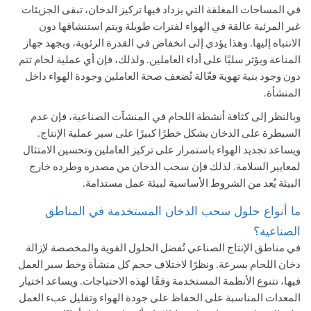
في المساحات المغلقة التي يزداد فيها تركيز الدخان، تبقى الجزيئات
غير المرئية عالقة في الهواء لفترات طويلة ويتم استنشاقها دون
الانتباه إليها. وهذا يؤدي إلى انخفاض في القدرة الرئوية، ويجهد جهاز
المناعة ويؤثر سلبًا على أداء العاملين. ولذلك، فإن أي عملية لحام تتم
دون وجود بنية تهوية فعّالة تُضعف صحة العاملين وجودة الهواء داخل
المنشأة.
وبالنظر إلى كثافة أنشطة اللحام في المنشآت الصناعية، فإن عدم
السيطرة على الدخان يشكل خطرًا كبيرًا على سير عملية الإنتاج.
ويساعد تجديد الهواء باستمرار على تركيز العاملين وتحسين الامتثال
لمعايير السلامة. لذلك فإن سحب الدخان من مصدره وطرده خارج
البيئة يُعد من الشروط الأساسية لبيئة عمل مستدامة.
ما أنواع حلول سحب الدخان المستخدمة في المناطق
الصناعية؟
في مناطق الإنتاج الصناعي
تُفضل الحلول القوية والمخصصة لإزالة
دخان اللحام بسرعة. ونظرًا لاختلاف حجم كل منشأة وخط سير العمل
فيها، تتنوع الأنظمة المستخدمة وفقًا لهذه الاحتياجات. ويساعد اختيار
المعدات المناسبة على الحفاظ على جودة الهواء وتقليل عبء العمل