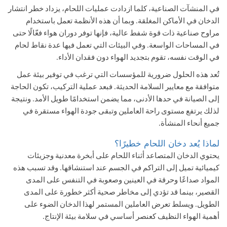
في المنشآت الصناعية
، كلما ازدادت عمليات اللحام، يزداد خطر انتشار
الدخان في الأماكن المغلقة. وبما أن هذه الأنظمة تعمل باستخدام
مراوح صناعية
ذات قوة شفط عالية، فإنها توفر دوران هواء فعّالًا حتى
في المساحات الواسعة. وفي البيئات التي تعمل فيها عدة نقاط لحام
في الوقت نفسه، تقوم بتجديد الهواء دون فقدان الأداء.
تُعد هذه الحلول ضرورية للمؤسسات التي ترغب في توفير بيئة عمل
متوافقة مع معايير السلامة الحديثة. فبعد عملية التركيب، تكون الحاجة
إلى الصيانة في حدها الأدنى، مما يضمن استخدامًا طويل الأمد. ونتيجة
لذلك يرتفع مستوى راحة العاملين وتبقى جودة الهواء مستقرة في
جميع أنحاء المنشأة.
لماذا يُعد دخان اللحام خطيرًا؟
يحتوي الدخان المتصاعد أثناء اللحام على أبخرة معدنية وجزيئات
كيميائية تميل إلى التراكم في الجسم عند استنشاقها. وقد تسبب هذه
المواد صداعًا وحرقة في العينين وصعوبة في التنفس على المدى
القصير، بينما قد تؤدي إلى مخاطر صحية أكثر خطورة على المدى
الطويل. ويسلط تعرض العاملين المستمر لهذا الدخان الضوء على
أهمية الهواء النظيف كعنصر أساسي في سلامة بيئة الإنتاج.