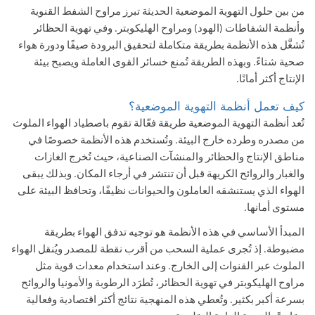
من بين حلول التهوية الموضعية الحديثة تبرز مراوح الشفط القنوية
وأنظمة الشفاطات (الهود) ومراوح الهليكوبتر. وفي تهوية الحظائر
تُشغَّل هذه الأنظمة بطريقة متكاملة لتحقيق البرودة صيفًا ودورة هواء
صحية شتاءً. وبهذه الطريقة تُمنع خسائر القوى العاملة ويصبح بيئة
الإنتاج أكثر أمانًا.
كيف تعمل أنظمة التهوية الموضعية؟
تُعد أنظمة التهوية الموضعية طريقة فعّالة تقوم باصطياد الهواء الملوث
من مصدره وطرده خارج البيئة. وتُستخدم هذه الأنظمة خصوصًا في
مناطق الإنتاج والحظائر والمنشآت الصناعية، حيث تُخرج الغازات
والغبار والروائح الكريهة قبل أن تنتشر في أرجاء المكان. وبذلك يبقى
الهواء الذي يستنشقه العاملون والحيوانات نظيفًا، وتحافظ البيئة على
مستوى أمانها.
المبدأ الأساسي في هذه الأنظمة هو توجيه تدفق الهواء بطريقة
مضبوطة. إذ تُجرى عملية السحب من أقرب نقطة للمصدر ويُنقل الهواء
الملوث عبر القنوات إلى الخارج. وعند استخدام معدات قوية مثل
مراوح الهليكوبتر في تهوية الحظائر، تُطرَد الرطوبة والأمونيا والروائح
بسرعة أكبر بكثير. وتُعطي هذه المنهجية نتائج أكثر اقتصادية وفعالية