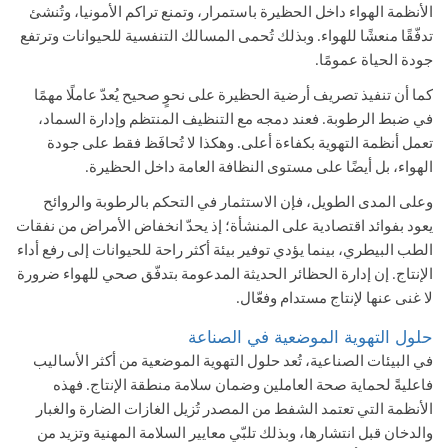
الأنظمة الهواء داخل الحظيرة باستمرار، وتمنع تراكم الأمونيا، وتُنشئ
تدفّقًا منعشًا للهواء. وبذلك تُحمى المسالك التنفسية للحيوانات وترتفع
جودة الحياة عمومًا.
كما أن تنفيذ تصريف أرضية الحظيرة على نحوٍ صحيح يُعدّ عاملًا مهمًا
في ضبط الرطوبة. فعند دمجه مع التنظيف المنتظم وإدارة السماد،
تعمل أنظمة التهوية بكفاءة أعلى. وهكذا لا تُحافَظ فقط على جودة
الهواء، بل أيضًا على مستوى النظافة العامة داخل الحظيرة.
وعلى المدى الطويل، فإن الاستثمار في التحكم بالرطوبة والروائح
يعود بفوائد اقتصادية على المنشأة؛ إذ يحدّ انخفاض الأمراض من نفقات
الطب البيطري، بينما
يؤدي توفير بيئة أكثر راحة للحيوانات إلى رفع أداء
الإنتاج
. إن إدارة الحظائر الحديثة المدعومة بتدفّق صحي للهواء ضرورة
لا غنى عنها لإنتاج مستدام وفعّال.
حلول التهوية الموضعية في الصناعة
في البيئات الصناعية، تُعد حلول التهوية الموضعية
من أكثر الأساليب
فاعليةً لحماية صحة العاملين وضمان سلامة منطقة الإنتاج. فهذه
الأنظمة التي تعتمد الشفط من المصدر تُزيل الغازات الضارة والغبار
والدخان قبل انتشارها، وبذلك تلبّي معايير السلامة المهنية وتزيد من