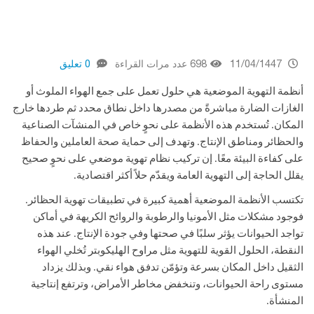
11/04/1447
698 عدد مرات القراءة
0 تعليق
أنظمة التهوية الموضعية هي حلول تعمل على جمع الهواء الملوث أو
الغازات الضارة مباشرةً من مصدرها داخل نطاق محدد ثم طردها خارج
المكان. تُستخدم هذه الأنظمة على نحوٍ خاص في المنشآت الصناعية
والحظائر ومناطق الإنتاج. وتهدف إلى حماية صحة العاملين والحفاظ
على كفاءة البيئة معًا. إن تركيب نظام تهوية موضعي على نحوٍ صحيح
يقلل الحاجة إلى التهوية العامة ويقدّم حلاً أكثر اقتصادية.
تكتسب الأنظمة الموضعية أهمية كبيرة في تطبيقات تهوية الحظائر.
فوجود مشكلات مثل الأمونيا والرطوبة والروائح الكريهة في أماكن
تواجد الحيوانات يؤثر سلبًا في صحتها وفي جودة الإنتاج. عند هذه
النقطة،
الحلول القوية للتهوية مثل مراوح الهليكوبتر
تُخلي الهواء
الثقيل داخل المكان بسرعة وتؤمّن تدفق هواء نقي. وبذلك يزداد
مستوى راحة الحيوانات، وتنخفض مخاطر الأمراض، وترتفع إنتاجية
المنشأة.