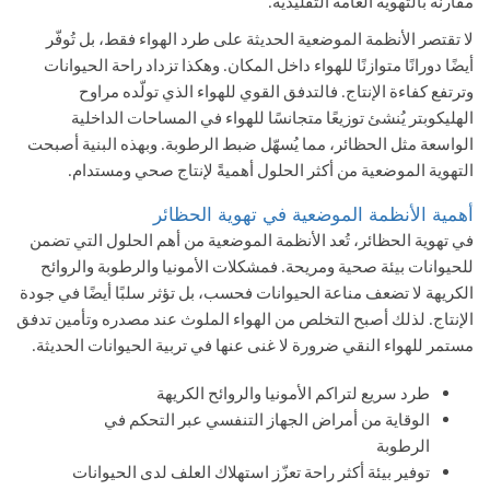
مقارنةً بالتهوية العامة التقليدية.
لا تقتصر الأنظمة الموضعية الحديثة على طرد الهواء فقط، بل تُوفّر
أيضًا دورانًا متوازنًا للهواء داخل المكان. وهكذا تزداد راحة الحيوانات
وترتفع كفاءة الإنتاج. فالتدفق القوي للهواء الذي تولّده مراوح
الهليكوبتر يُنشئ توزيعًا متجانسًا للهواء في المساحات الداخلية
الواسعة مثل الحظائر، مما يُسهّل ضبط الرطوبة. وبهذه البنية أصبحت
التهوية الموضعية من أكثر الحلول أهميةً لإنتاج صحي ومستدام.
أهمية الأنظمة الموضعية في تهوية الحظائر
في تهوية الحظائر، تُعد الأنظمة الموضعية
من أهم الحلول التي تضمن
للحيوانات بيئة صحية ومريحة. فمشكلات الأمونيا والرطوبة والروائح
الكريهة لا تضعف مناعة الحيوانات فحسب، بل تؤثر سلبًا أيضًا في جودة
الإنتاج. لذلك أصبح التخلص من الهواء الملوث عند مصدره وتأمين تدفق
مستمر للهواء النقي ضرورة لا غنى عنها في تربية الحيوانات الحديثة.
طرد سريع لتراكم الأمونيا والروائح الكريهة
الوقاية من أمراض الجهاز التنفسي عبر التحكم في
الرطوبة
توفير بيئة أكثر راحة تعزّز استهلاك العلف لدى الحيوانات