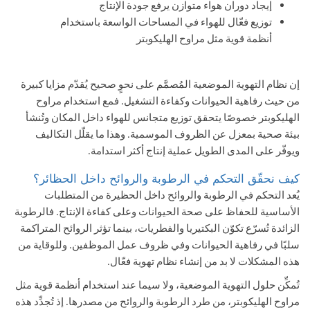
إيجاد دوران هواء متوازن يرفع جودة الإنتاج
توزيع فعّال للهواء في المساحات الواسعة باستخدام
أنظمة قوية مثل مراوح الهليكوبتر
إن نظام التهوية الموضعية المُصمَّم على نحوٍ صحيح يُقدّم مزايا كبيرة
من حيث رفاهية الحيوانات وكفاءة التشغيل. فمع استخدام مراوح
الهليكوبتر خصوصًا يتحقق توزيع متجانس للهواء داخل المكان وتُنشأ
بيئة صحية بمعزل عن الظروف الموسمية. وهذا ما يقلّل التكاليف
ويوفّر على المدى الطويل عملية إنتاج أكثر استدامة.
كيف نحقّق التحكم في الرطوبة والروائح داخل الحظائر؟
يُعد التحكم في الرطوبة والروائح داخل الحظيرة
من المتطلبات
الأساسية للحفاظ على صحة الحيوانات وعلى كفاءة الإنتاج. فالرطوبة
الزائدة تُسرّع تكوّن البكتيريا والفطريات، بينما تؤثر الروائح المتراكمة
سلبًا في رفاهية الحيوانات وفي ظروف عمل الموظفين. وللوقاية من
هذه المشكلات لا بد من إنشاء نظام تهوية فعّال.
تُمكِّن حلول التهوية الموضعية، ولا سيما عند استخدام أنظمة قوية مثل
مراوح الهليكوبتر، من طرد الرطوبة والروائح من مصدرها. إذ تُجدِّد هذه