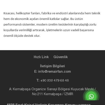
Kısacası, helikopter fanları, fabrika ve endüstri alanlarında hem teknik
hem de ekonomik açıdan önemli katkılar sağlar. Bu üstün
performanslı sistemler, modern üretim tesislerinin karşılaştığı zorlu
koşullarda verimliliği artırarak, işletmelerin uzun vadeli başarısına
önemli ölçüde destek olur.
Hızlı Link
Güvenlik
İletişim Bilgileri
E: info@remairfan.com
T: +90 232 479 68 48
A: Kemalpaşa Organize Sanayi Bölgesi Kuyucak Mevki /
No:211 Kemalpaşa / İZMİR