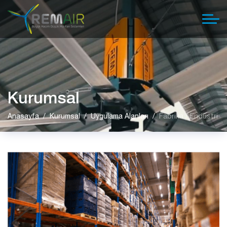
Kurumsal
Anasayfa
Kurumsal
Uygulama Alanları
Fabrika / Endüstri