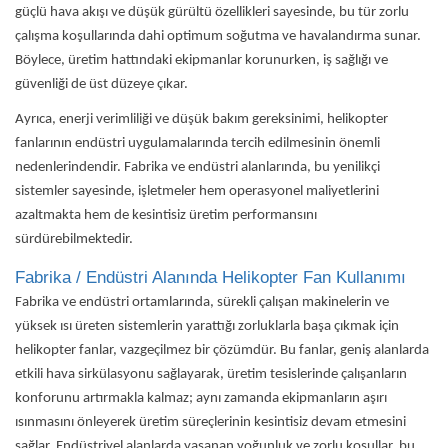
güçlü hava akışı ve düşük gürültü özellikleri sayesinde, bu tür zorlu
çalışma koşullarında dahi optimum soğutma ve havalandırma sunar.
Böylece, üretim hattındaki ekipmanlar korunurken, iş sağlığı ve
güvenliği de üst düzeye çıkar.
Ayrıca, enerji verimliliği ve düşük bakım gereksinimi, helikopter
fanlarının endüstri uygulamalarında tercih edilmesinin önemli
nedenlerindendir. Fabrika ve endüstri alanlarında, bu yenilikçi
sistemler sayesinde, işletmeler hem operasyonel maliyetlerini
azaltmakta hem de kesintisiz üretim performansını
sürdürebilmektedir.
Fabrika / Endüstri Alanında Helikopter Fan Kullanımı
Fabrika ve endüstri ortamlarında, sürekli çalışan makinelerin ve
yüksek ısı üreten sistemlerin yarattığı zorluklarla başa çıkmak için
helikopter fanlar, vazgeçilmez bir çözümdür. Bu fanlar, geniş alanlarda
etkili hava sirkülasyonu sağlayarak, üretim tesislerinde çalışanların
konforunu artırmakla kalmaz; aynı zamanda ekipmanların aşırı
ısınmasını önleyerek üretim süreçlerinin kesintisiz devam etmesini
sağlar. Endüstriyel alanlarda yaşanan yoğunluk ve zorlu koşullar, bu