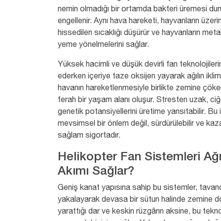
nemin olmadığı bir ortamda bakteri üremesi du
engellenir. Aynı hava hareketi, hayvanların üzerin
hissedilen sıcaklığı düşürür ve hayvanların meta
yeme yönelmelerini sağlar.
Yüksek hacimli ve
düşük devirli fan
teknolojilerin
ederken içeriye taze oksijen yayarak ağılın ikli
havanın hareketlenmesiyle birlikte zemine çöken 
ferah bir yaşam alanı oluşur. Stresten uzak, ciğ
genetik potansiyellerini üretime yansıtabilir. B
mevsimsel bir önlem değil, sürdürülebilir ve kaza
sağlam sigortadır.
Helikopter Fan Sistemleri Ağı
Akımı Sağlar?
Geniş kanat yapısına sahip bu sistemler, tavand
yakalayarak devasa bir sütun halinde zemine do
yarattığı dar ve keskin rüzgârın aksine, bu tekn