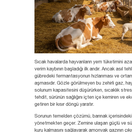
Sıcak havalarda hayvanların yem tüketimini aza
verim kaybının başladığı ilk andır. Ancak asıl tehl
gübredeki fermantasyonun hızlanması ve ortamd
aşmasıdır. Gözle görülmeyen bu zehirli gaz, hay
solunum kapasitesini düşürürken, sıcaklık stresi d
tehdit, sürünün sağlığını içten içe kemiren ve e
getiren bir kısır döngü yaratır.
Sorunun temelden çözümü, barınak içerisindeki
yönetmekten geçer. Zemine ulaşan güçlü ve sürek
kuru kalmasını sağlayarak amonyak gazının çıkış 