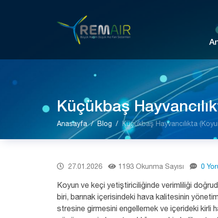
A
Küçükbaş Hayvancılık
Anasayfa
Blog
Küçükbaş Hayvancılıkta (Koyu
27.01.2026
1193 Okunma Sayısı
0 Yo
Koyun ve keçi yetiştiriciliğinde verimliliği doğr
biri, barınak içerisindeki hava kalitesinin yönetim
stresine girmesini engellemek ve içerideki kirli h