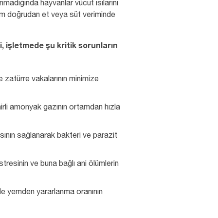
nmadığında hayvanlar vücut ısılarını
um doğrudan et veya süt veriminde
 işletmede şu kritik sorunların
e zatürre vakalarının minimize
hirli amonyak gazının ortamdan hızla
asının sağlanarak bakteri ve parazit
tresinin ve buna bağlı ani ölümlerin
de yemden yararlanma oranının