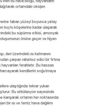
u inen bu hava bloğu, hayvanların
 dağıtarak ortamdaki oksijen
erine taban yüzeyi boyunca yatay
n en kuytu köşelerine kadar ulaşarak
Zemindeki bu süpürme etkisi, amonyak
ri oluşumunun önüne geçer ve hijyen
ı, deri üzerindeki ısı katmanını
udan çarpan rahatsız edici bir fırtına
k hayvanları ferahlatır. Bu hassas
 harcayarak kendilerini soğutmaya
llere ulaştığında tekrar yukarı
uşturur. Bu sirkülasyon sayesinde
ine karışarak ortamın her noktasında
en bir ısı ve temiz hava dağılımı