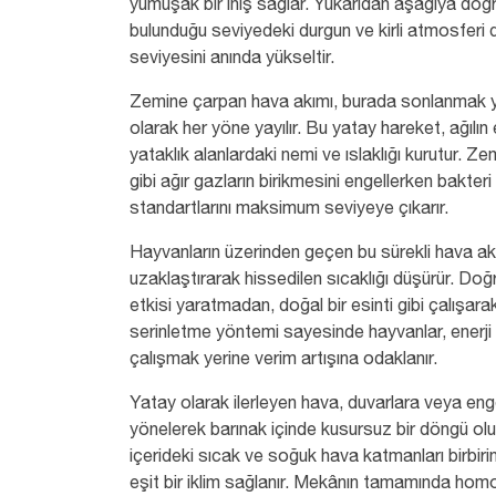
yumuşak bir iniş sağlar. Yukarıdan aşağıya doğr
bulunduğu seviyedeki durgun ve kirli atmosferi
seviyesini anında yükseltir.
Zemine çarpan hava akımı, burada sonlanmak y
olarak her yöne yayılır. Bu yatay hareket, ağılı
yataklık alanlardaki nemi ve ıslaklığı kurutur. 
gibi ağır gazların birikmesini engellerken bakte
standartlarını maksimum seviyeye çıkarır.
Hayvanların üzerinden geçen bu sürekli hava akış
uzaklaştırarak hissedilen sıcaklığı düşürür. Doğr
etkisi yaratmadan, doğal bir esinti gibi çalışara
serinletme yöntemi sayesinde hayvanlar, enerji
çalışmak yerine verim artışına odaklanır.
Yatay olarak ilerleyen hava, duvarlara veya enge
yönelerek barınak içinde kusursuz bir döngü ol
içerideki sıcak ve soğuk hava katmanları birbir
eşit bir iklim sağlanır. Mekânın tamamında homoj