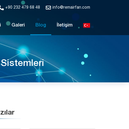
+90 232 479 68 48
info@remairfan.com
i
Galeri
Blog
İletişim
Sistemleri
zılar