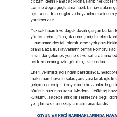
çözüm, geniş kanat açıklığına sahip
helikopter 
zemine doğru güçlü ama nazik bir hava akımı g
eşit serinletme sağlar ve hayvanların solunum 
yardımcı olur.
Yüksek hacimli ve düşük devirli çalışan bu fan 
yöntemlerine göre çok daha geniş bir alanı kontr
kurumasına destek olarak, amonyak gazı birikim
oranda azaltır. Hayvanların termal konforu sağ
ısısını dengelemek yerine et ve süt üretimine od
performansını gözle görülür şekilde artırır.
Enerji verimliliği açısından bakıldığında,
helikopte
maksimum hava sirkülasyonu yaratarak işletme 
çalışma prensipleri sayesinde hayvanlarda gürü
sürünün huzurunu korur. Modern küçükbaş hayvan
kurulumu, sadece anlık bir serinletme değil, dört 
yetiştirme ortamı oluşturmanın anahtarıdır.