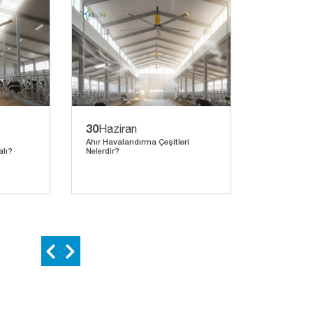
30
27
Haziran
Hazira
Ahır Havalandırma Çeşitleri
Helikopter F
lı?
Nelerdir?
Arasındaki F