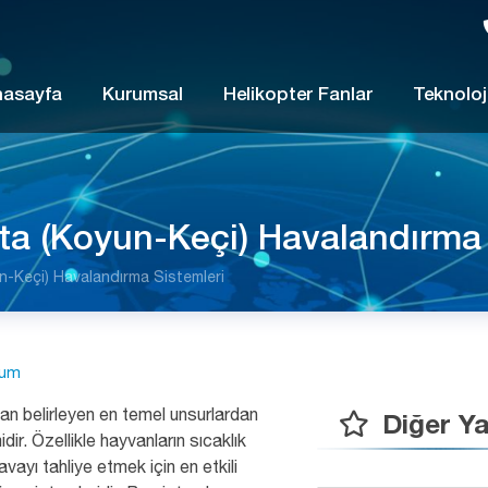
nasayfa
Kurumsal
Helikopter Fanlar
Teknoloj
ta (Koyun-Keçi) Havalandırma 
n-Keçi) Havalandırma Sistemleri
rum
udan belirleyen en temel unsurlardan
Diğer Ya
idir. Özellikle hayvanların sıcaklık
avayı tahliye etmek için en etkili