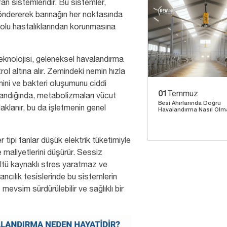
fan
sistemleridir. Bu sistemler,
öndererek barınağın her noktasında
yolu hastalıklarından korunmasına
teknolojisi, geleneksel havalandırma
ol altına alır. Zemindeki nemin hızla
ini ve bakteri oluşumunu ciddi
01
Temmuz
landığında, metabolizmaları vücut
Besi Ahırlarında Doğru
aklanır, bu da işletmenin genel
Havalandırma Nasıl Olma
r tipi fanlar düşük elektrik tüketimiyle
maliyetlerini düşürür. Sessiz
ltü kaynaklı stres yaratmaz ve
cılık tesislerinde bu sistemlerin
mevsim sürdürülebilir ve sağlıklı bir