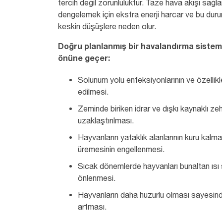
tercih değil zorunluluktur. Taze hava akışı sağla
dengelemek için ekstra enerji harcar ve bu dur
keskin düşüşlere neden olur.
Doğru planlanmış bir havalandırma sistemi,
önüne geçer:
Solunum yolu enfeksiyonlarının ve özellikl
edilmesi.
Zeminde biriken idrar ve dışkı kaynaklı ze
uzaklaştırılması.
Hayvanların yataklık alanlarının kuru kalm
üremesinin engellenmesi.
Sıcak dönemlerde hayvanları bunaltan ısı s
önlenmesi.
Hayvanların daha huzurlu olması sayesin
artması.