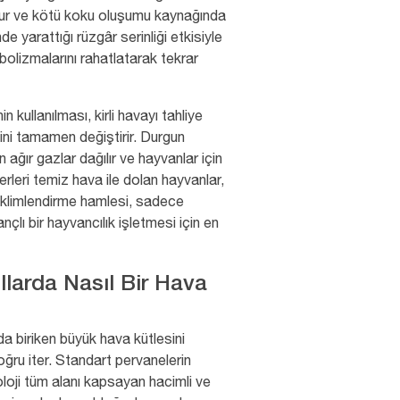
rur ve kötü koku oluşumu kaynağında
de yarattığı rüzgâr serinliği etkisiyle
bolizmalarını rahatlatarak tekrar
in kullanılması, kirli havayı tahliye
mini tamamen değiştirir. Durgun
ağır gazlar dağılır ve hayvanlar için
erleri temiz hava ile dolan hayvanlar,
u iklimlendirme hamlesi, sadece
nçlı bir hayvancılık işletmesi için en
llarda Nasıl Bir Hava
a biriken büyük hava kütlesini
ğru iter. Standart pervanelerin
oloji tüm alanı kapsayan hacimli ve