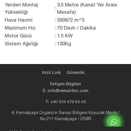
Yerden Montaj
3.5 Metre (Kanat Yer Arası
:
Yüksekliği
Mesafe)
Hava Hacmi
:
390872 m^3
Maximum Hız
:
70 Devir / Dakika
Motor Gücü
:
1.5 KW
Sistem Ağırlığı
:
130Kg
Hızlı Link
Güvenlik
İletişim Bilgileri
E: info@remairfan.com
T: +90 232 479 68 48
A: Kemalpaşa Organize Sanayi Bölgesi Kuyucak Mevki /
No:211 Kemalpaşa / İZMİR