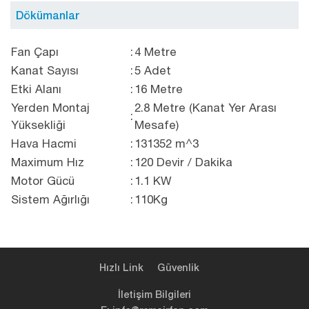
Dökümanlar
Fan Çapı
:
4 Metre
Kanat Sayısı
:
5 Adet
Etki Alanı
:
16 Metre
Yerden Montaj
2.8 Metre (Kanat Yer Arası
:
Yüksekliği
Mesafe)
Hava Hacmi
:
131352 m^3
Maximum Hız
:
120 Devir / Dakika
Motor Gücü
:
1.1 KW
Sistem Ağırlığı
:
110Kg
Hızlı Link
Güvenlik
İletişim Bilgileri